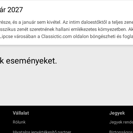
ár 2027
ze, és a január sem kivétel. Az intim daloestőktől a teljes zene
asszikus zenét szeretnének hallani emlékezetes környezetben. Ak
 Lipcse városában a Classictic.com oldalon böngészheti és foglal
nk eseményeket.
Vállalat
Jegyek
Rólunk
Jegyek rende
Hivatalos jegyértékesítő partner
Biztonságos