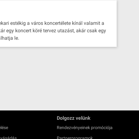
kari estékig a város koncertélete kínál valamit a
ár egy koncert köré tervez utazást, akár csak egy
hatja le.
Dolgozz velünk
lése
Rendezvényeinek promóciója
 vásárlás
Partnerprogramok