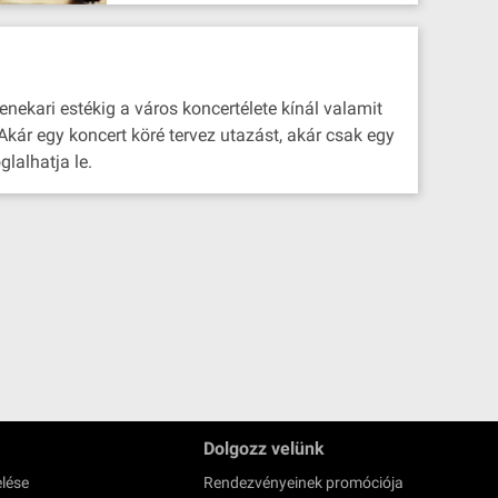
enekari estékig a város koncertélete kínál valamit
Akár egy koncert köré tervez utazást, akár csak egy
lalhatja le.
Dolgozz velünk
lése
Rendezvényeinek promóciója