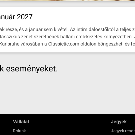
anuár 2027
része, és a január sem kivétel. Az intim daloestőktől a teljes z
klasszikus zenét szeretnének hallani emlékezetes környezetben. 
 Karlsruhe városában a Classictic.com oldalon böngészheti és fog
nk eseményeket.
Vállalat
Jegyek
Rólunk
Jegyek rende