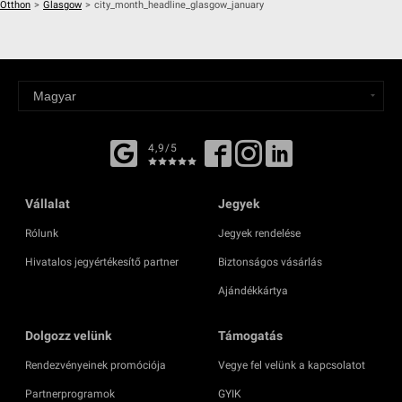
Otthon
>
Glasgow
>
city_month_headline_glasgow_january
4,9/5
Vállalat
Jegyek
Rólunk
Jegyek rendelése
Hivatalos jegyértékesítő partner
Biztonságos vásárlás
Ajándékkártya
Dolgozz velünk
Támogatás
Rendezvényeinek promóciója
Vegye fel velünk a kapcsolatot
Partnerprogramok
GYIK