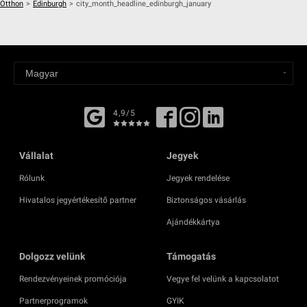
Otthon
>
Edinburgh
>
city_month_headline_edinburgh_january
4,9/5
Vállalat
Jegyek
Rólunk
Jegyek rendelése
Hivatalos jegyértékesítő partner
Biztonságos vásárlás
Ajándékkártya
Dolgozz velünk
Támogatás
Rendezvényeinek promóciója
Vegye fel velünk a kapcsolatot
Partnerprogramok
GYIK