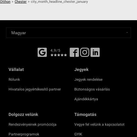
Otthon
>
Chester
>
city_month_headline_chester_january
4,9/5
Vállalat
Jegyek
Rólunk
Jegyek rendelése
Hivatalos jegyértékesítő partner
Biztonságos vásárlás
Ajándékkártya
Dolgozz velünk
Támogatás
Rendezvényeinek promóciója
Vegye fel velünk a kapcsolatot
Partnerprogramok
GYIK