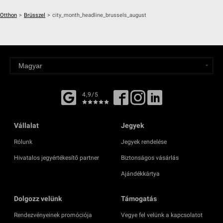
Otthon
>
Brüsszel
>
city_month_headline_brussels_august
4,9/5
Vállalat
Jegyek
Rólunk
Jegyek rendelése
Hivatalos jegyértékesítő partner
Biztonságos vásárlás
Ajándékkártya
Dolgozz velünk
Támogatás
Rendezvényeinek promóciója
Vegye fel velünk a kapcsolatot