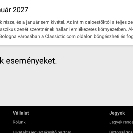
nuár 2027
észe, és a január sem kivétel. Az intim daloestőktől a teljes zen
asszikus zenét szeretnének hallani emlékezetes környezetben. Ak
 Bologna városában a Classictic.com oldalon böngészheti és fogl
nk eseményeket.
Vállalat
Jegyek
Rólunk
Jegyek rende
Hivatalos jegyértékesítő partner
Biztonságos