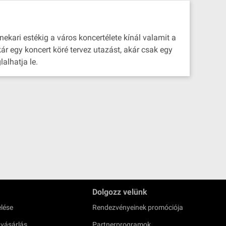
ekari estékig a város koncertélete kínál valamit a
ár egy koncert köré tervez utazást, akár csak egy
alhatja le.
Dolgozz velünk
lése
Rendezvényeinek promóciója
 vásárlás
Partnerprogramok