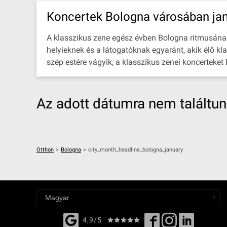
Koncertek Bologna városában ja
A klasszikus zene egész évben Bologna ritmusának r
helyieknek és a látogatóknak egyaránt, akik élő kl
szép estére vágyik, a klasszikus zenei koncerteket
Az adott dátumra nem találtu
Otthon
>
Bologna
>
city_month_headline_bologna_january
4,9/5