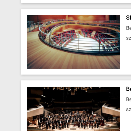
S
Be
sz
B
Be
sz