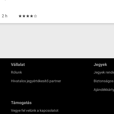
2 h
Vállalat
Jegyek
Rólunk
Jegyek rende
Hivatalos jegyértékesítő partner
Biztonságos
Ajándékkárt
Támogatás
Vegye fel velünk a kapcsolatot