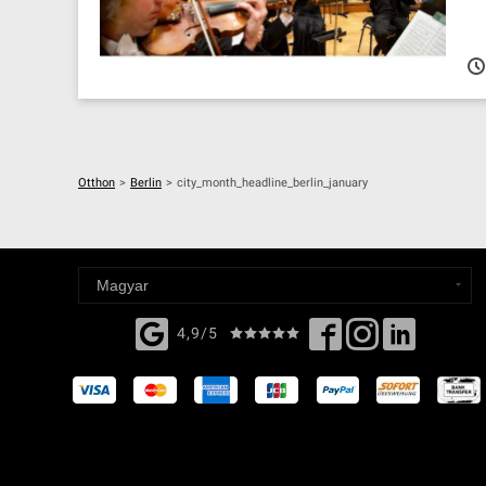
Otthon
>
Berlin
>
city_month_headline_berlin_january
4,9/5