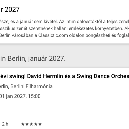
ár 2027
ze, és a január sem kivétel. Az intim daloestőktől a teljes zenek
asszikus zenét szeretnének hallani emlékezetes környezetben. Ak
 Berlin városában a Classictic.com oldalon böngészheti és foglal
 Berlin, január 2027.
jévi swing! David Hermlin és a Swing Dance Orches
rlin, Berlini Filharmónia
01 jan 2027, 15:00
2 h