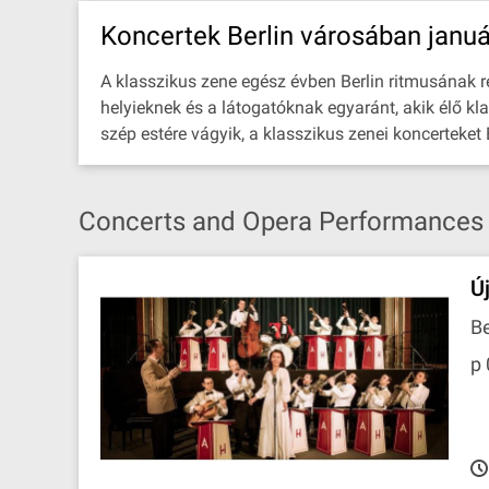
Koncertek Berlin városában janu
A klasszikus zene egész évben Berlin ritmusának rés
helyieknek és a látogatóknak egyaránt, akik élő kl
szép estére vágyik, a klasszikus zenei koncerteket
Concerts and Opera Performances in
Ú
Be
p 