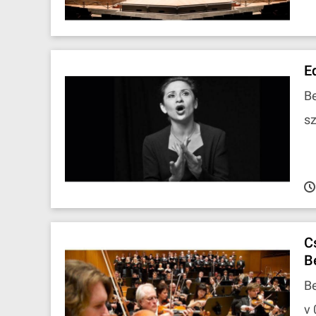
E
Be
sz
C
B
Be
v 