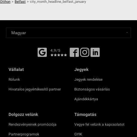
Otthon
>
Belfast
>
city_month_headline_belfast_january
4,9/5
Vállalat
Jegyek
Rólunk
Jegyek rendelése
Hivatalos jegyértékesítő partner
Biztonságos vásárlás
Ajándékkártya
Dolgozz velünk
Támogatás
Rendezvényeinek promóciója
Vegye fel velünk a kapcsolatot
Partnerprogramok
GYIK