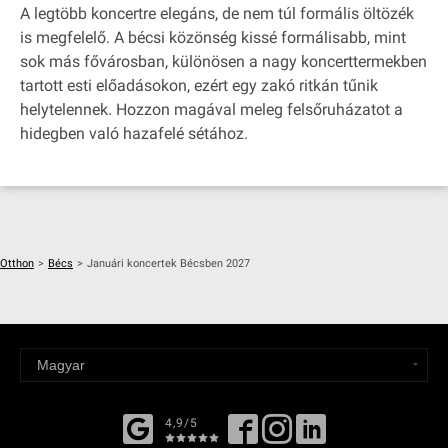
A legtöbb koncertre elegáns, de nem túl formális öltözék
is megfelelő. A bécsi közönség kissé formálisabb, mint
sok más fővárosban, különösen a nagy koncerttermekben
tartott esti előadásokon, ezért egy zakó ritkán tűnik
helytelennek. Hozzon magával meleg felsőruházatot a
hidegben való hazafelé sétához.
Otthon
>
Bécs
>
Januári koncertek Bécsben 2027
4,9/5