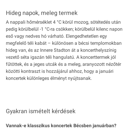
Hideg napok, meleg termek
A nappali hőmérséklet 4 °C körül mozog, sötétedés után
pedig körülbelül -1 °C-ra csökken; körülbelül kilenc napon
eső vagy nedves hó várható. Elengedhetetlen egy
megfelelő téli kabát – különösen a bécsi templomokban
hideg van, és az Innere Stadton át a koncerthelyszínig
vezető séta igazán téli hangulatú. A koncerttermek jól
fűtöttek, és a jeges utcák és a meleg, aranyozott nézőtér
közötti kontraszt is hozzájárul ahhoz, hogy a januári
koncertek különleges élményt nyújtsanak.
Gyakran ismételt kérdések
Vannak-e klasszikus koncertek Bécsben januárban?