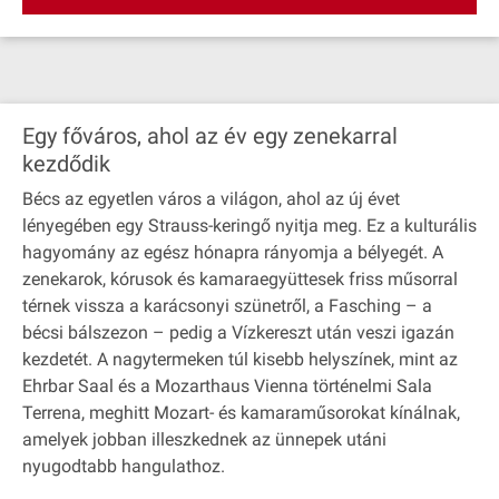
Egy főváros, ahol az év egy zenekarral
kezdődik
Bécs az egyetlen város a világon, ahol az új évet
lényegében egy Strauss-keringő nyitja meg. Ez a kulturális
hagyomány az egész hónapra rányomja a bélyegét. A
zenekarok, kórusok és kamaraegyüttesek friss műsorral
térnek vissza a karácsonyi szünetről, a Fasching – a
bécsi bálszezon – pedig a Vízkereszt után veszi igazán
kezdetét. A nagytermeken túl kisebb helyszínek, mint az
Ehrbar Saal és a Mozarthaus Vienna történelmi Sala
Terrena, meghitt Mozart- és kamaraműsorokat kínálnak,
amelyek jobban illeszkednek az ünnepek utáni
nyugodtabb hangulathoz.