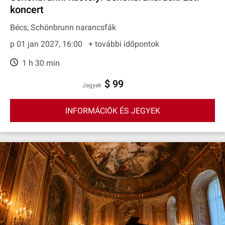
koncert
Bécs, Schönbrunn narancsfák
p 01 jan 2027, 16:00
+ további időpontok
1 h 30 min
$ 99
Jegyek
INFORMÁCIÓK ÉS JEGYEK