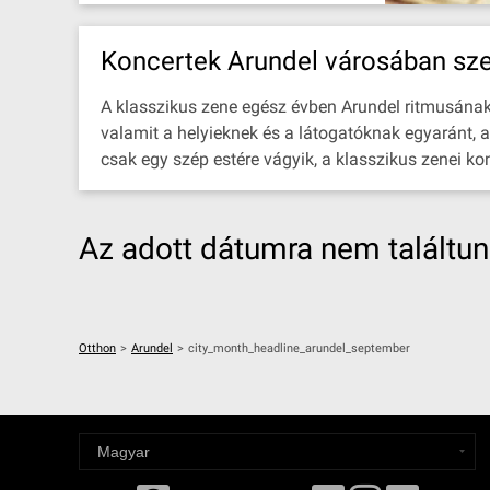
Koncertek Arundel városában sz
A klasszikus zene egész évben Arundel ritmusának r
valamit a helyieknek és a látogatóknak egyaránt, a
csak egy szép estére vágyik, a klasszikus zenei ko
Az adott dátumra nem találtu
Otthon
>
Arundel
>
city_month_headline_arundel_september