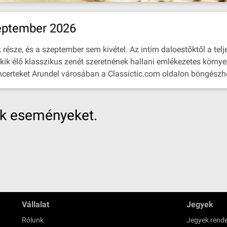
eptember 2026
észe, és a szeptember sem kivétel. Az intim daloestőktől a telje
kik élő klasszikus zenét szeretnének hallani emlékezetes környe
ncerteket Arundel városában a Classictic.com oldalon böngészhet
nk eseményeket.
Vállalat
Jegyek
Rólunk
Jegyek rende