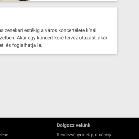
s zenekari estékig a város koncertélete kínál
zetben. Akár egy koncert köré tervez utazást, akár
i és foglalhatja le.
Dolgozz velünk
lése
Rendezvényeinek promóciója