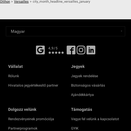
Otthon
>
Versailles
>
city_month_headline_versailles_january
4,9/5
Vállalat
Jegyek
Rólunk
Jegyek rendelése
Hivatalos jegyértékesítő partner
Biztonságos vásárlás
Ajándékkártya
Dolgozz velünk
Támogatás
Rendezvényeinek promóciója
Vegye fel velünk a kapcsolatot
Partnerprogramok
GYIK