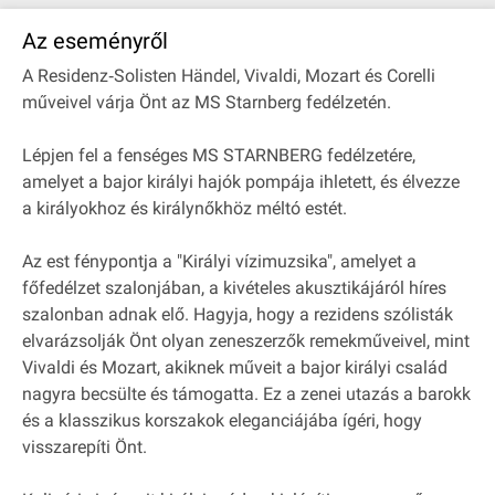
Az eseményről
A Residenz‐Solisten Händel, Vivaldi, Mozart és Corelli
műveivel várja Önt az MS Starnberg fedélzetén.
Lépjen fel a fenséges MS STARNBERG fedélzetére,
amelyet a bajor királyi hajók pompája ihletett, és élvezze
a királyokhoz és királynőkhöz méltó estét.
Az est fénypontja a "Királyi vízimuzsika", amelyet a
főfedélzet szalonjában, a kivételes akusztikájáról híres
szalonban adnak elő. Hagyja, hogy a rezidens szólisták
elvarázsolják Önt olyan zeneszerzők remekműveivel, mint
Vivaldi és Mozart, akiknek műveit a bajor királyi család
nagyra becsülte és támogatta. Ez a zenei utazás a barokk
és a klasszikus korszakok eleganciájába ígéri, hogy
visszarepíti Önt.