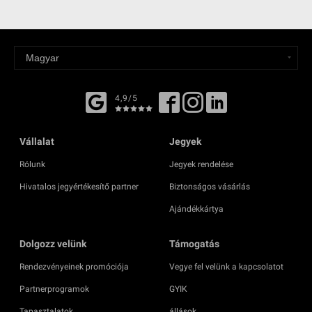
4,9/5
Vállalat
Jegyek
Rólunk
Jegyek rendelése
Hivatalos jegyértékesítő partner
Biztonságos vásárlás
Ajándékkártya
Dolgozz velünk
Támogatás
Rendezvényeinek promóciója
Vegye fel velünk a kapcsolatot
Partnerprogramok
GYIK
Tapasztalatok
állások