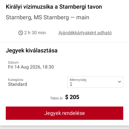
Királyi vízimuzsika a Starnbergi tavon
Starnberg, MS Starnberg —
main
2 h 30 min
Ajándékkártyaként adható
Jegyek kiválasztása
Dátum
Fri 14 Aug 2026, 18:30
Kategória
Mennyiség
Standard
$
205
Teljes ár
Jegyek rendelése