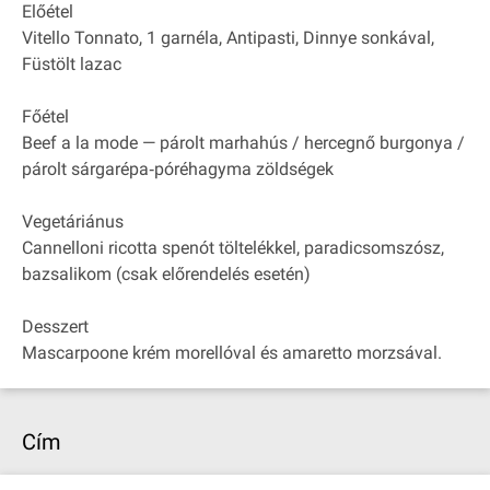
Előétel
Vitello Tonnato, 1 garnéla, Antipasti, Dinnye sonkával,
Füstölt lazac
Főétel
Beef a la mode — párolt marhahús / hercegnő burgonya /
párolt sárgarépa‐póréhagyma zöldségek
Vegetáriánus
Cannelloni ricotta spenót töltelékkel, paradicsomszósz,
bazsalikom (csak előrendelés esetén)
Desszert
Mascarpoone krém morellóval és amaretto morzsával.
Cím