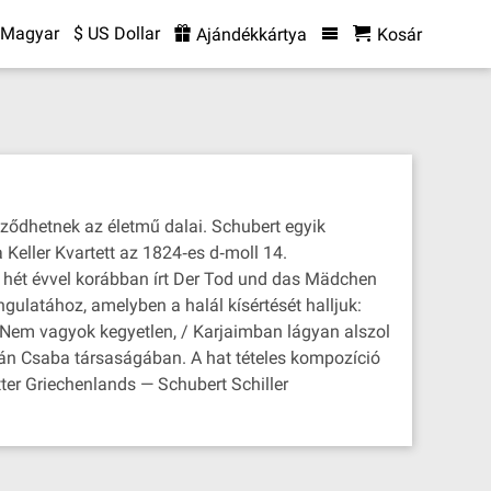
Magyar
$ US Dollar
Ajándékkártya
Kosár
ődhetnek az életmű dalai. Schubert egyik
 Keller Kvartett az 1824‐es d‐moll 14.
a hét évvel korábban írt Der Tod und das Mädchen
ulatához, amelyben a halál kísértését halljuk:
! Nem vagyok kegyetlen, / Karjaimban lágyan alszol
nyán Csaba társaságában. A hat tételes kompozíció
er Griechenlands — Schubert Schiller