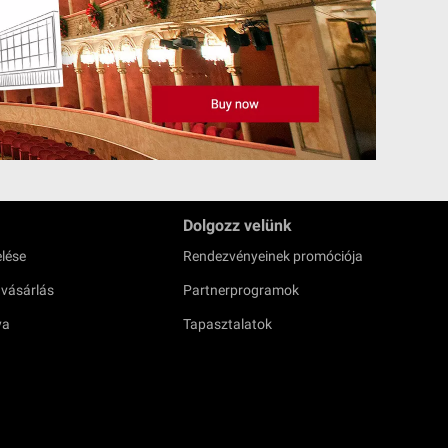
Dolgozz velünk
lése
Rendezvényeinek promóciója
 vásárlás
Partnerprogramok
ya
Tapasztalatok