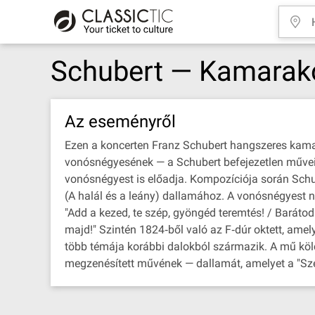
Schubert — Kamarak
Az eseményről
Ezen a koncerten Franz Schubert hangszeres kama
vonósnégyesének — a Schubert befejezetlen műveinek
vonósnégyest is előadja. Kompozíciója során Schu
(A halál és a leány) dallamához. A vonósnégyest 
"Add a kezed, te szép, gyöngéd teremtés! / Baráto
majd!" Szintén 1824‐ből való az F‐dúr oktett, ame
több témája korábbi dalokból származik. A mű köl
megzenésített művének — dallamát, amelyet a "Szép