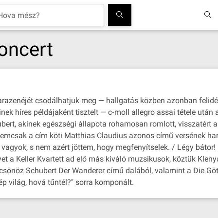
oncert
razenéjét csodálhatjuk meg — hallgatás közben azonban felidéz
 híres példájaként tisztelt — c‐moll allegro assai tétele után a
bert, akinek egészségi állapota rohamosan romlott, visszatért 
nemcsak a cím köti Matthias Claudius azonos című versének hang
d vagyok, s nem azért jöttem, hogy megfenyítselek. / Légy bátor
lyet a Keller Kvartett ad elő más kiváló muzsikusok, köztük Kle
csönöz Schubert Der Wanderer című dalából, valamint a Die Gött
 világ, hová tűntél?" sorra komponált.