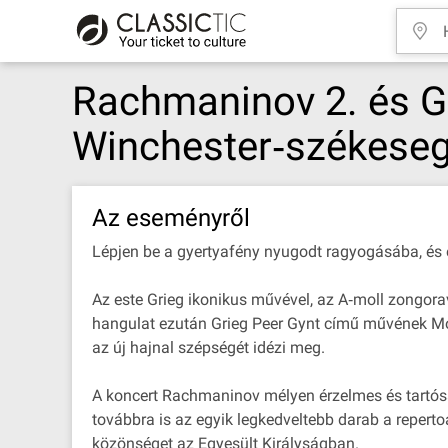
Rachmaninov 2. és G
Winchester‐székese
Az eseményről
Lépjen be a gyertyafény nyugodt ragyogásába, és 
Az este Grieg ikonikus művével, az A‐moll zongora
hangulat ezután Grieg Peer Gynt című művének Mor
az új hajnal szépségét idézi meg.
A koncert Rachmaninov mélyen érzelmes és tartósa
továbbra is az egyik legkedveltebb darab a reperto
közönséget az Egyesült Királyságban.