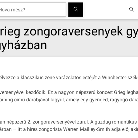
rieg zongoraversenyek gy
gyházban
élvezze a klasszikus zene varázslatos estéjét a Winchester‐sz
versenyével kezdődik. Ez a nagyon népszerű koncert Grieg legha
ning című darabjával lágyul, amely egy gyengéd, ragyogó dara
n népszerű 2. zongoraversenyével zárul. A gazdag romantikus d
árban – itt a híres zongorista Warren Mailley‐Smith adja elő, aki