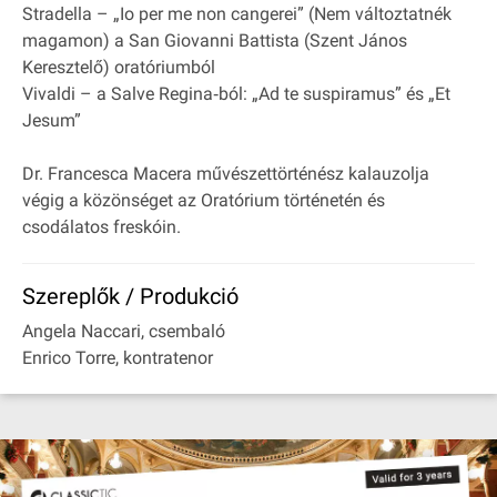
Stradella – „Io per me non cangerei” (Nem változtatnék
magamon) a San Giovanni Battista (Szent János
Keresztelő) oratóriumból
Vivaldi – a Salve Regina‐ból: „Ad te suspiramus” és „Et
Jesum”
Dr. Francesca Macera művészettörténész kalauzolja
végig a közönséget az Oratórium történetén és
csodálatos freskóin.
Szereplők / Produkció
Angela Naccari, csembaló
Enrico Torre, kontratenor