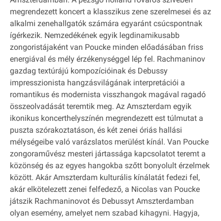
megrendezett koncert a klasszikus zene szerelmesei és az
alkalmi zenehallgatók számára egyaránt csúcspontnak
ígérkezik. Nemzedékének egyik legdinamikusabb
zongoristájaként van Poucke minden előadásában friss
energiával és mély érzékenységgel lép fel. Rachmaninov
gazdag textúrájú kompozícióinak és Debussy
impresszionista hangzásvilágának interpretációi a
romantikus és modernista visszhangok magával ragadó
összeolvadását teremtik meg. Az Amszterdam egyik
ikonikus koncerthelyszínén megrendezett est túlmutat a
puszta szórakoztatáson, és két zenei óriás hallási
mélységeibe való varázslatos merülést kínál. Van Poucke
zongoraművész mesteri jártassága kapcsolatot teremt a
közönség és az egyes hangokba szőtt bonyolult érzelmek
között. Akár Amszterdam kulturális kínálatát fedezi fel,
akár elkötelezett zenei felfedező, a Nicolas van Poucke
játszik Rachmaninovot és Debussyt Amszterdamban
olyan esemény, amelyet nem szabad kihagyni. Hagyja,