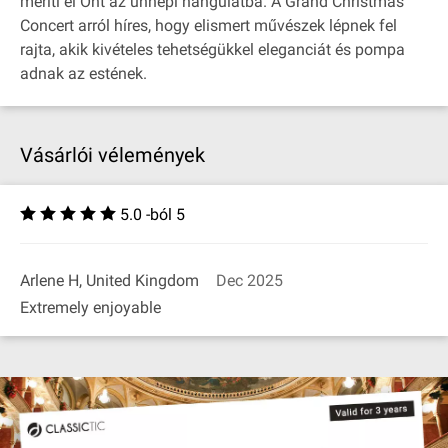
meríti el Önt az ünnepi hangulatba. A Grand Christmas
Concert arról híres, hogy elismert művészek lépnek fel
rajta, akik kivételes tehetségükkel eleganciát és pompa
adnak az estének.
Vásárlói vélemények
5.0 -ból 5
Arlene H, United Kingdom
Dec 2025
Extremely enjoyable