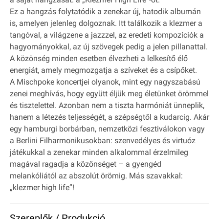
Ez a hangzás folytatódik a zenekar új, hatodik albumán
is, amelyen jelenleg dolgoznak. Itt találkozik a klezmer a
tangóval, a világzene a jazzzel, az eredeti kompozíciók a
hagyományokkal, az új szövegek pedig a jelen pillanattal.
A közönség minden esetben élvezheti a lelkesítő élő
energiát, amely megmozgatja a szíveket és a csípőket.
A Mischpoke koncertjei olyanok, mint egy nagyszabású
zenei meghívás, hogy együtt éljük meg életünket örömmel
és tisztelettel. Azonban nem a tiszta harmóniát ünneplik,
hanem a létezés teljességét, a szépségtől a kudarcig. Akár
egy hamburgi borbárban, nemzetközi fesztiválokon vagy
a Berlini Filharmonikusokban: szenvedélyes és virtuóz
játékukkal a zenekar minden alkalommal érzelmileg
magával ragadja a közönséget – a gyengéd
melankóliától az abszolút örömig. Más szavakkal:
„klezmer high life”!
Szereplők / Produkció