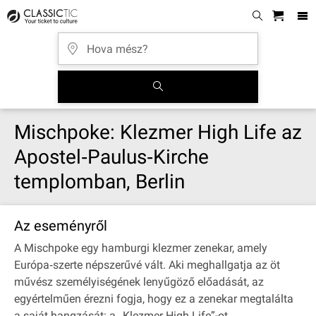
Mischpoke: Klezmer High Life az
Apostel‐Paulus‐Kirche
templomban, Berlin
Az eseményről
A Mischpoke egy hamburgi klezmer zenekar, amely
Európa‐szerte népszerűvé vált. Aki meghallgatja az öt
művész személyiségének lenyűgöző előadását, az
egyértelműen érezni fogja, hogy ez a zenekar megtalálta
a saját hangzását: a „Klezmer High Life”-ot.