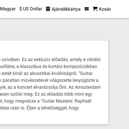
Magyar
$ US Dollar
Ajándékkártya
Kosár
 szívében. Ez az exkluzív előadás, amely e vibráló
uillâtre, a klasszikus és kortárs kompozíciókban
estét kínál az akusztikai kiválóságról. "Guitar
ki páratlan művészetével világszerte lenyűgözte a
gyik, ez a koncert elvarázsolja Önt. Az Amszterdam
esen szólal meg. Ez az előadás több mint egy
t, hogy megnézze a "Guitar Masters: Raphaël
ése után is. Éljen a lehetőséggel, hogy