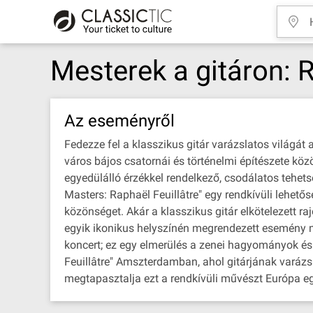
Mesterek a gitáron: R
Az eseményről
Fedezze fel a klasszikus gitár varázslatos világát
város bájos csatornái és történelmi építészete köz
egyedülálló érzékkel rendelkező, csodálatos tehetsé
Masters: Raphaël Feuillâtre" egy rendkívüli lehető
közönséget. Akár a klasszikus gitár elkötelezett r
egyik ikonikus helyszínén megrendezett esemény m
koncert; ez egy elmerülés a zenei hagyományok és
Feuillâtre" Amszterdamban, ahol gitárjának varázs
megtapasztalja ezt a rendkívüli művészt Európa e