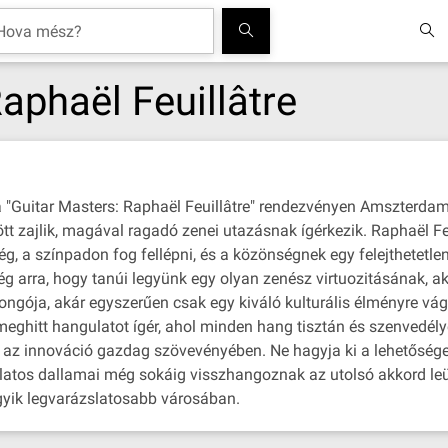
aphaël Feuillâtre
 a "Guitar Masters: Raphaël Feuillâtre" rendezvényen Amszterdam
ött zajlik, magával ragadó zenei utazásnak ígérkezik. Raphaël Fe
g, a színpadon fog fellépni, és a közönségnek egy felejthetetlen 
ség arra, hogy tanúi legyünk egy olyan zenész virtuozitásának, a
ajongója, akár egyszerűen csak egy kiváló kulturális élményre vá
eghitt hangulatot ígér, ahol minden hang tisztán és szenvedély
 az innováció gazdag szövevényében. Ne hagyja ki a lehetősége
latos dallamai még sokáig visszhangoznak az utolsó akkord leüt
gyik legvarázslatosabb városában.