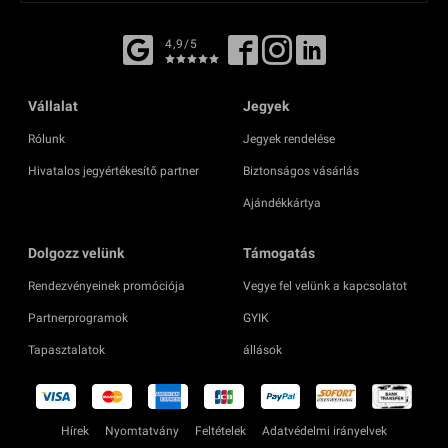
4,9/5
Vállalat
Jegyek
Rólunk
Jegyek rendelése
Hivatalos jegyértékesítő partner
Biztonságos vásárlás
Ajándékkártya
Dolgozz velünk
Támogatás
Rendezvényeinek promóciója
Vegye fel velünk a kapcsolatot
Partnerprogramok
GYIK
Tapasztalatok
állások
Hírek
Nyomtatvány
Feltételek
Adatvédelmi irányelvek