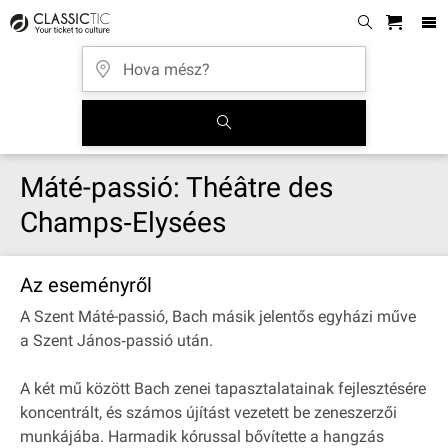
Máté-passió: Théâtre des
Champs‐Elysées
Az eseményről
A Szent Máté-passió, Bach másik jelentős egyházi műve
a Szent János‐passió után.
A két mű között Bach zenei tapasztalatainak fejlesztésére
koncentrált, és számos újítást vezetett be zeneszerzői
munkájába. Harmadik kórussal bővítette a hangzás