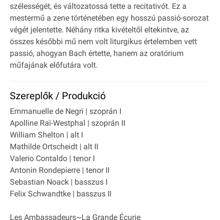
szélességét, és változatossá tette a recitativót. Ez a
mestermű a zene történetében egy hosszú passió-sorozat
végét jelentette. Néhány ritka kivételtől eltekintve, az
összes későbbi mű nem volt liturgikus értelemben vett
passió, ahogyan Bach értette, hanem az oratórium
műfajának előfutára volt.
Szereplők / Produkció
Emmanuelle de Negri | szoprán I
Apolline Raï-Westphal | szoprán II
William Shelton | alt I
Mathilde Ortscheidt | alt II
Valerio Contaldo | tenor I
Antonin Rondepierre | tenor II
Sebastian Noack | basszus I
Felix Schwandtke | basszus II
Les Ambassadeurs~La Grande Écurie