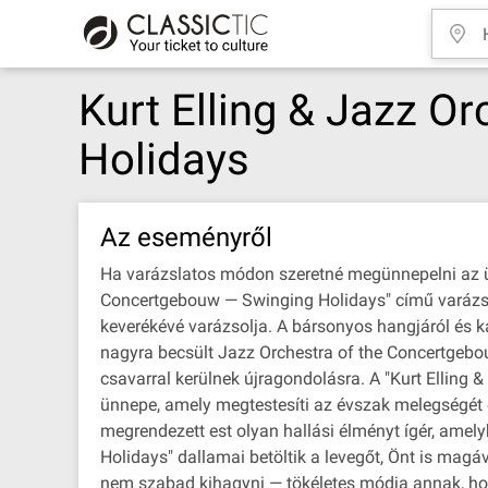
Kurt Elling & Jazz O
Holidays
Az eseményről
Ha varázslatos módon szeretné megünnepelni az ün
Concertgebouw — Swinging Holidays" című varázslat
keverékévé varázsolja. A bársonyos hangjáról és ka
nagyra becsült Jazz Orchestra of the Concertgebou
csavarral kerülnek újragondolásra. A "Kurt Elling
ünnepe, amely megtestesíti az évszak melegségét 
megrendezett est olyan hallási élményt ígér, ame
Holidays" dallamai betöltik a levegőt, Önt is mag
nem szabad kihagyni — tökéletes módja annak, ho