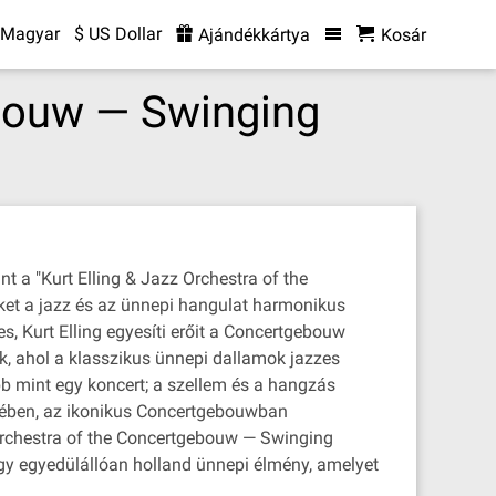
Magyar
$ US Dollar
Ajándékkártya
Kosár
ebouw — Swinging
a "Kurt Elling & Jazz Orchestra of the
éket a jazz és az ünnepi hangulat harmonikus
s, Kurt Elling egyesíti erőit a Concertgebouw
ak, ahol a klasszikus ünnepi dallamok jazzes
bb mint egy koncert; a szellem és a hangzás
rmében, az ikonikus Concertgebouwban
 Orchestra of the Concertgebouw — Swinging
egy egyedülállóan holland ünnepi élmény, amelyet