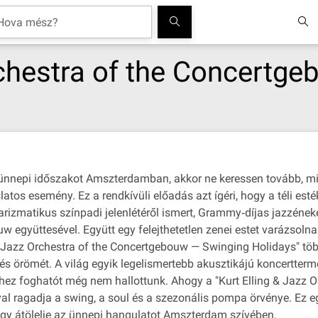
rchestra of the Concertg
nepi időszakot Amszterdamban, akkor ne keressen tovább, mint 
os esemény. Ez a rendkívüli előadás azt ígéri, hogy a téli est
rizmatikus színpadi jelenlétéről ismert, Grammy‐díjas jazzéneke
w együttesével. Együtt egy felejthetetlen zenei estet varázsoln
 & Jazz Orchestra of the Concertgebouw — Swinging Holidays" tö
és örömét. A világ egyik legelismertebb akusztikájú koncertte
lyhez foghatót még nem hallottunk. Ahogy a "Kurt Elling & Jazz
ával ragadja a swing, a soul és a szezonális pompa örvénye. Ez 
gy átölelje az ünnepi hangulatot Amszterdam szívében.