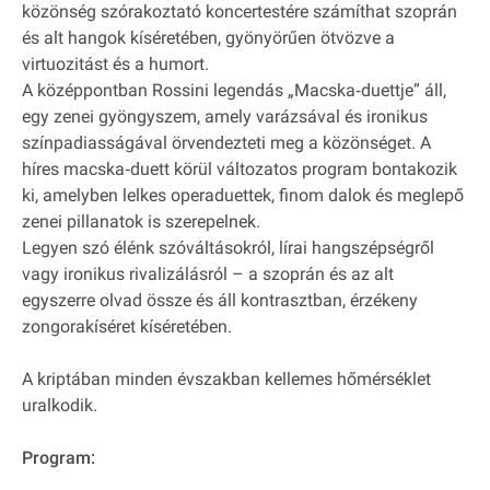
közönség szórakoztató koncertestére számíthat szoprán
és alt hangok kíséretében, gyönyörűen ötvözve a
virtuozitást és a humort.
A középpontban Rossini legendás „Macska‐duettje” áll,
egy zenei gyöngyszem, amely varázsával és ironikus
színpadiasságával örvendezteti meg a közönséget. A
híres macska‐duett körül változatos program bontakozik
ki, amelyben lelkes operaduettek, finom dalok és meglepő
zenei pillanatok is szerepelnek.
Legyen szó élénk szóváltásokról, lírai hangszépségről
vagy ironikus rivalizálásról – a szoprán és az alt
egyszerre olvad össze és áll kontrasztban, érzékeny
zongorakíséret kíséretében.
A kriptában minden évszakban kellemes hőmérséklet
uralkodik.
Program: