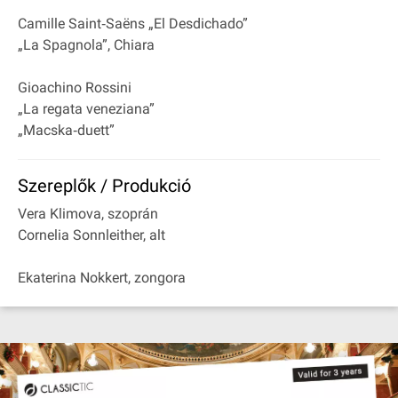
Camille Saint‐Saëns „El Desdichado”
„La Spagnola”, Chiara
Gioachino Rossini
„La regata veneziana”
„Macska‐duett”
Szereplők / Produkció
Vera Klimova, szoprán
Cornelia Sonnleither, alt
Ekaterina Nokkert, zongora