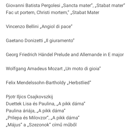
Giovanni Batista Pergolesi „Sancta mater”, „Stabat mater”
Fac ut portem, Christi mortem,” „Stabat Mater
Vincenzo Bellini „Angiol di pace”
Gaetano Donizetti „Il giuramento”
Georg Friedrich Händel Prelude and Allemande in E major
Wolfgang Amadeus Mozart „Un moto di gioia”
Felix Mendelssohn‐Bartholdy „Herbstlied”
Pjotr Iljics Csajkovszkij
Duettek Lisa és Paulina, „A pikk dáma”
Paulina áriája, „A pikk dáma”
„Prilepa és Milovzor”, „A pikk dáma”
„Május” a „Szezonok” című műből