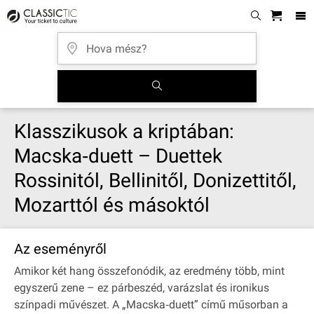
Klasszikusok a kriptában:
Macska‐duett – Duettek
Rossinitól, Bellinitől, Donizettitől,
Mozarttól és másoktól
Az eseményről
Amikor két hang összefonódik, az eredmény több, mint
egyszerű zene – ez párbeszéd, varázslat és ironikus
színpadi művészet. A „Macska‐duett” című műsorban a