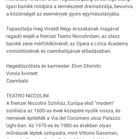
Igazi barokk módjára a természetet dramatizálja, bevonva
a közönséget az események gyors egymásutánjába.
Tapasztalja meg Vivaldi Négy évszakának magával
ragadó erejét a firenzei Teatro Niccoliniben, az olasz
barokk zene mérföldkövénél, az Opera e Lirica Academy
vonósötösének és csembalójának előadásában.
Hegedűszólista és karmester: Elvin Dhimitri
Vonós kvintett
Csembaló
TEATRO NICCOLINI
A firenzei Niccolini Színház, Európa első "modern"
színháza az 1600‐as évek közepére nyúlik vissza, és
nemesek építették a Via del Cocomero utcai Palazzo
Ughi‐ban. Az 1970‐es és 1980‐as években olyan
művészek léptek színpadra, mint Vittorio Gassman,