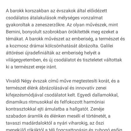
A barokk korszakban az évszakok által előidézett
csodálatos átalakulások mélységes vonzalmat
gyakoroltak a zeneszerzőkre. Az olyan művészek, mint
Bernini, bonyolult szobrokban örökítették meg ezeket a
témákat. A barokk művészet az emberiség, a természet és
a kozmosz drámai kölcsönhatását ábrázolta. Galilei
áttörései újradefiniálták az emberiség helyét a
világegyetemben, és új csodálatot és tiszteletet váltottak
ki a természet ereje iránt.
Vivaldi Négy évszak című műve megtestesíti korát, és a
természet élénk ábrázolásával és innovatív zenei
kifejezésmódjával csodálatot kelt. Egyedi dallamokkal,
dinamikus ritmusokkal és felfokozott harmóniai
kontrasztokkal ejti ámulatba a hallgatót. Zenéje
szabadon áramlik és élénken meséli el történetét, a
tavaszi madárdaloktól a nyári viharokig, az őszi
menekülő rókáktól a téli fogcsattogásig és zuhogó esőig.