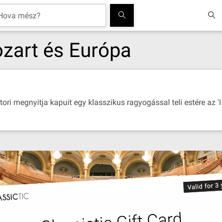
Mozart és Európa
ri megnyitja kapuit egy klasszikus ragyogással teli estére az 'I 