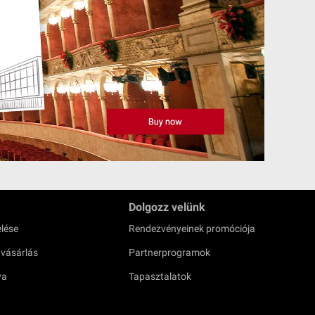
Dolgozz velünk
lése
Rendezvényeinek promóciója
 vásárlás
Partnerprogramok
ya
Tapasztalatok