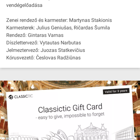
vendégelőadása
Zenei rendező és karmester: Martynas Stakionis
Karmesterek: Julius Geniušas, Ričardas Šumila
Rendező: Gintaras Varnas
Díszlettervező: Vytautas Narbutas
Jelmeztervező: Juozas Statkevičius
Kórusvezető: Česlovas Radžiūnas