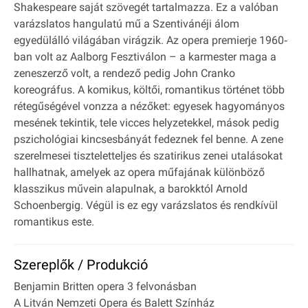
Shakespeare saját szövegét tartalmazza. Ez a valóban
varázslatos hangulatú mű a Szentivánéji álom
egyedülálló világában virágzik. Az opera premierje 1960‐
ban volt az Aalborg Fesztiválon – a karmester maga a
zeneszerző volt, a rendező pedig John Cranko
koreográfus. A komikus, költői, romantikus történet több
rétegűségével vonzza a nézőket: egyesek hagyományos
mesének tekintik, tele vicces helyzetekkel, mások pedig
pszichológiai kincsesbányát fedeznek fel benne. A zene
szerelmesei tiszteletteljes és szatirikus zenei utalásokat
hallhatnak, amelyek az opera műfajának különböző
klasszikus művein alapulnak, a barokktól Arnold
Schoenbergig. Végül is ez egy varázslatos és rendkívül
romantikus este.
Szereplők / Produkció
Benjamin Britten opera 3 felvonásban
A Litván Nemzeti Opera és Balett Színház