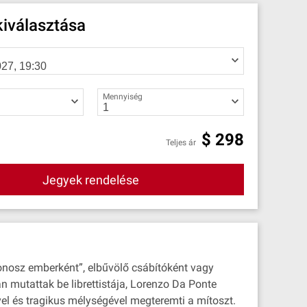
iválasztása
Mennyiség
$
298
Teljes ár
Jegyek rendelése
gonosz emberként”, elbűvölő csábítóként vagy
mutattak be librettistája, Lorenzo Da Ponte
l és tragikus mélységével megteremti a mítoszt.