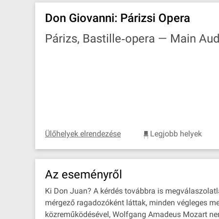
Don Giovanni: Párizsi Opera
Párizs, Bastille‐opera —
Main Aud
Ülőhelyek elrendezése
Legjobb helyek
Az eseményről
Ki Don Juan? A kérdés továbbra is megválaszolatla
mérgező ragadozóként láttak, minden végleges meg
közreműködésével, Wolfgang Amadeus Mozart nem ol