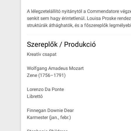
A lélegzetelállító nyitánytól a Commendatore végz
senkit sem hagy érintetlenül. Louisa Proske rendez
struktúrák áthághatók, és a főszereplők legmélyebb
Szereplők / Produkció
Kreatív csapat
Wolfgang Amadeus Mozart
Zene (1756–1791)
Lorenzo Da Ponte
Librettó
Finnegan Downie Dear
Karmester (jan., febr.)