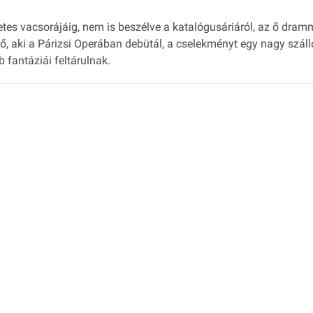
etes vacsorájáig, nem is beszélve a katalógusáriáról, az ő dra
ő, aki a Párizsi Operában debütál, a cselekményt egy nagy száll
 fantáziái feltárulnak.