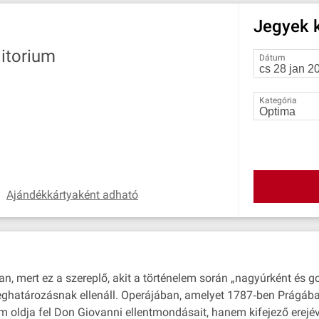
Jegyek k
itorium
Dátum
Kategória
Ajándékkártyaként adható
n, mert ez a szereplő, akit a történelem során „nagyúrként és 
határozásnak ellenáll. Operájában, amelyet 1787‐ben Prágában 
dja fel Don Giovanni ellentmondásait, hanem kifejező erejéve