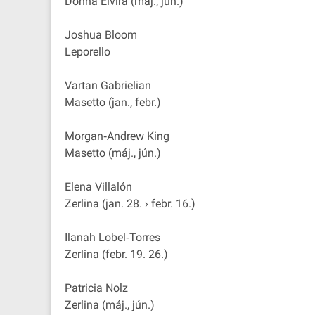
Donna Elvira (máj., jún.)
Joshua Bloom
Leporello
Vartan Gabrielian
Masetto (jan., febr.)
Morgan‐Andrew King
Masetto (máj., jún.)
Elena Villalón
Zerlina (jan. 28. › febr. 16.)
Ilanah Lobel‐Torres
Zerlina (febr. 19. 26.)
Patricia Nolz
Zerlina (máj., jún.)