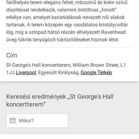
férőhelyes terem elegáns fehér, mézszínű és krém színű
díszítéssel rendelkezik, valamint öntöttvas „fonott”
erkélye van, amelyet kariatidáknak nevezett női alakok
tartanak. A terem közepén egy csodálatos kristálycsillár
lóg, míg a színpad hátsó részén elhelyezett Ravenhead
üveg tükrök lenyűgöző tükröződéseket hoznak létre.
Cím
St George's Hall koncertterem, William Brown Street, L1
1JJ
Liverpool
,
Egyesült Királyság
,
Google Térkép
Keresési eredmények „St George's Hall
koncertterem”
Mikor?