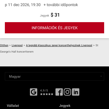
p 11 dec 2026, 19:30
+ további időpontok
$ 31
Jegyek
INFORMÁCIÓK ÉS JEGYEK
Otthon
>
Liverpool
>
A legjobb klasszikus zenei koncerthelyszínek Liverpool
>
St
George's Hall koncertterem
4,9/5
Vállalat
Jegyek