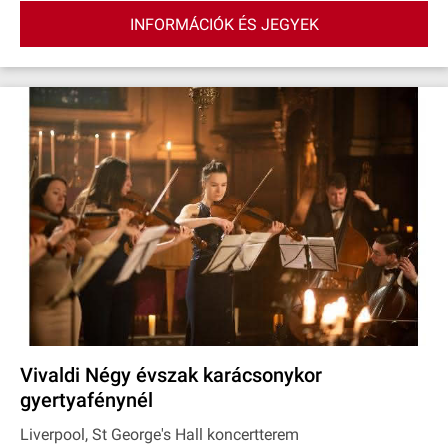
INFORMÁCIÓK ÉS JEGYEK
Vivaldi Négy évszak karácsonykor
gyertyafénynél
Liverpool, St George's Hall koncertterem