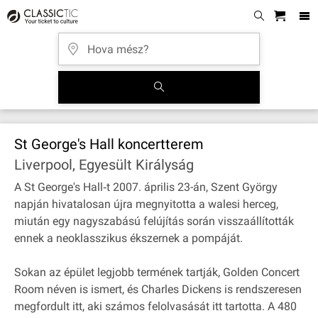
St George's Hall koncertterem
Liverpool, Egyesült Királyság
A St George's Hall‐t 2007. április 23-án, Szent György
napján hivatalosan újra megnyitotta a walesi herceg,
miután egy nagyszabású felújítás során visszaállították
ennek a neoklasszikus ékszernek a pompáját.
Sokan az épület legjobb termének tartják, Golden Concert
Room néven is ismert, és Charles Dickens is rendszeresen
megfordult itt, aki számos felolvasását itt tartotta. A 480