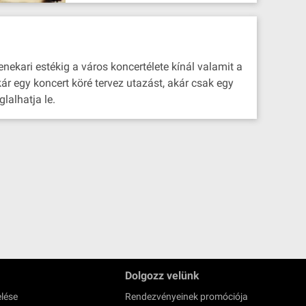
enekari estékig a város koncertélete kínál valamit a
ár egy koncert köré tervez utazást, akár csak egy
lalhatja le.
Dolgozz velünk
lése
Rendezvényeinek promóciója