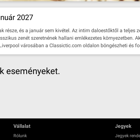
anuár 2027
része, és a január sem kivétel. Az intim daloestőktől a teljes z
asszikus zenét szeretnének hallani emlékezetes környezetben. Ak
 Liverpool városában a Classictic.com oldalon böngészheti és fog
nk eseményeket.
Vállalat
Jegyek
Rólunk
Jegyek rende