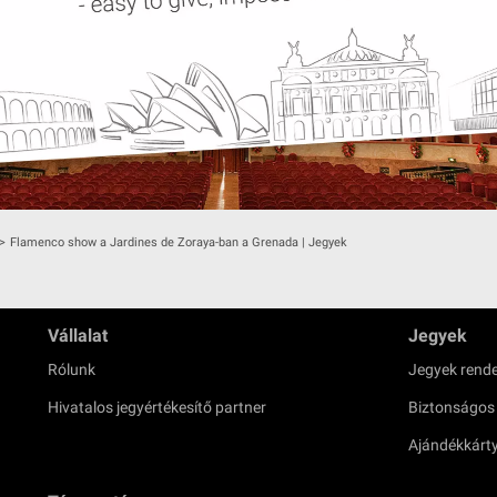
>
Flamenco show a Jardines de Zoraya-ban a Grenada | Jegyek
Vállalat
Jegyek
Rólunk
Jegyek rende
Hivatalos jegyértékesítő partner
Biztonságos
Ajándékkárt