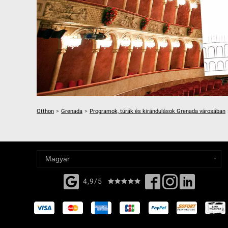
Otthon
>
Grenada
>
Programok, túrák és kirándulások Grenada városában
4,9/5