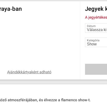
raya‐ban
Jegyek k
A jegyértékes
Dátum
Kategória
Ajándékkártyaként adható
göző atmoszférájában, és élvezze a flamenco show‐t.