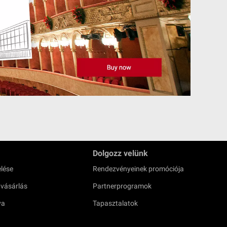
Dolgozz velünk
lése
Rendezvényeinek promóciója
 vásárlás
Partnerprogramok
ya
Tapasztalatok