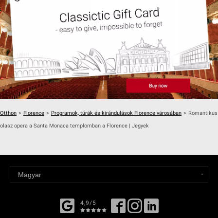
Otthon
>
Florence
>
Programok, túrák és kirándulások Florence városában
>
Romantikus
olasz opera a Santa Monaca templomban a Florence | Jegyek
4,9/5