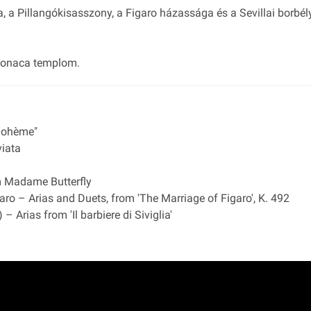
 a Pillangókisasszony, a Figaro házassága és a Sevillai borbély
 Monaca templom.
Bohème"
viata
m Madame Butterfly
ro – Arias and Duets, from 'The Marriage of Figaro', K. 492
– Arias from 'Il barbiere di Siviglia'