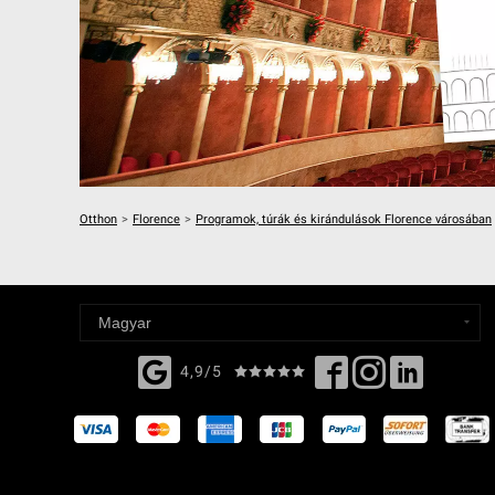
Otthon
>
Florence
>
Programok, túrák és kirándulások Florence városában
4,9/5