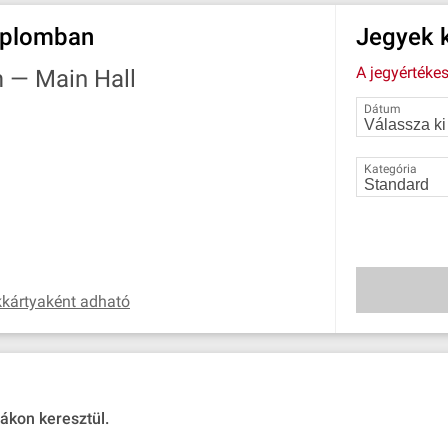
mplomban
Jegyek k
A jegyértékes
m —
Main Hall
Dátum
Kategória
kártyaként adható
ákon keresztül.