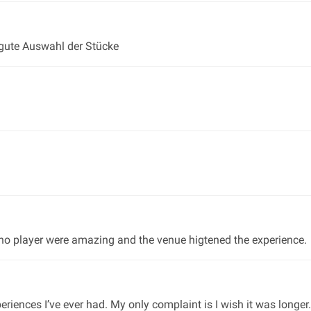
, gute Auswahl der Stücke
ano player were amazing and the venue higtened the experience.
xperiences I’ve ever had. My only complaint is I wish it was longe