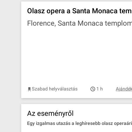
Olasz opera a Santa Monaca te
Florence, Santa Monaca templo
Szabad helyválasztás
1 h
Ajándék
Az eseményről
Egy izgalmas utazás a leghíresebb olasz operaári