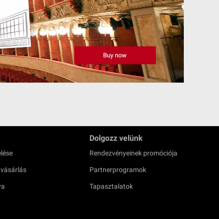
Dolgozz velünk
lése
Rendezvényeinek promóciója
 vásárlás
Partnerprogramok
ya
Tapasztalatok