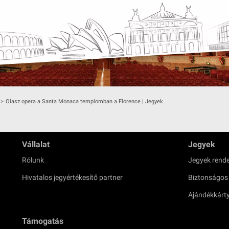
>
Olasz opera a Santa Monaca templomban a Florence | Jegyek
Vállalat
Jegyek
Rólunk
Jegyek rende
Hivatalos jegyértékesítő partner
Biztonságos
Ajándékkárt
Támogatás