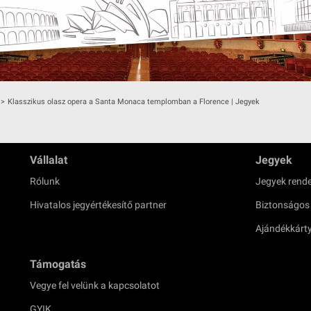
>
Klasszikus olasz opera a Santa Monaca templomban a Florence | Jegyek
Vállalat
Jegyek
Rólunk
Jegyek rende
Hivatalos jegyértékesítő partner
Biztonságos
Ajándékkárt
Támogatás
Vegye fel velünk a kapcsolatot
GYIK