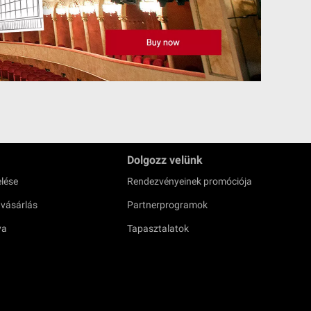
Dolgozz velünk
lése
Rendezvényeinek promóciója
 vásárlás
Partnerprogramok
ya
Tapasztalatok