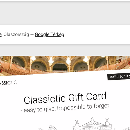
e
, Olaszország —
Google Térkép