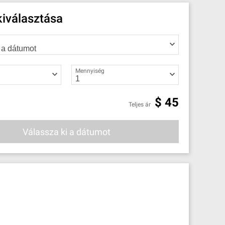
iválasztása
Mennyiség
$
45
Teljes ár
Válassza ki a dátumot