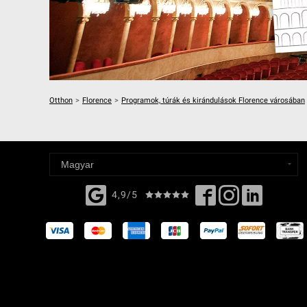
Otthon
>
Florence
>
Programok, túrák és kirándulások Florence városában
4,9/5