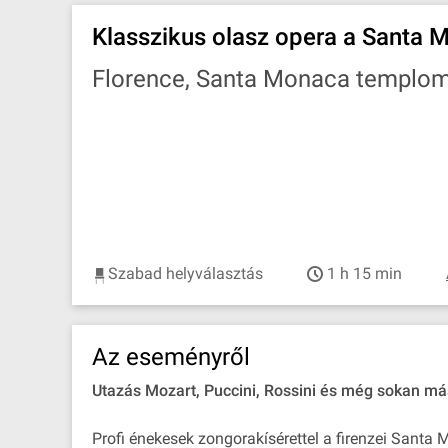
Klasszikus olasz opera a Santa
Florence, Santa Monaca templo
Szabad helyválasztás
1 h 15 min
Az eseményről
Utazás Mozart, Puccini, Rossini és még sokan más
Profi énekesek zongorakísérettel a firenzei San