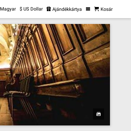
Magyar
$ US Dollar
Ajándékkártya
Kosár