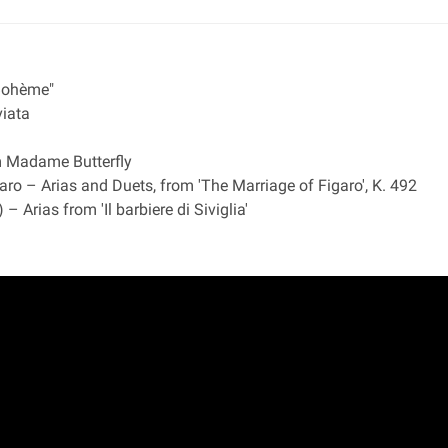
Bohème"
viata
m Madame Butterfly
ro – Arias and Duets, from 'The Marriage of Figaro', K. 492
– Arias from 'Il barbiere di Siviglia'