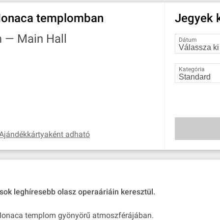
 Monaca templomban
Jegyek k
m —
Main Hall
Dátum
Kategória
Ajándékkártyaként adható
ok leghíresebb olasz operaáriáin keresztül.
ta Monaca templom gyönyörű atmoszférájában.