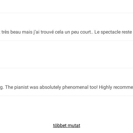
ait très beau mais j’ai trouvé cela un peu court.. Le spectacle res
tting. The pianist was absolutely phenomenal too! Highly recomm
többet mutat