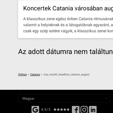
Koncertek Catania városában au
A klasszikus zene egész évben Catania ritmusának r
valamit a helyieknek és a látogatóknak egyaránt, a
csak egy szép estére vágyik, a klasszikus zenei ko
Az adott dátumra nem találtu
Otthon
>
Catania
>
city_month_headline_catania_august
4,9/5