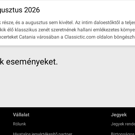
gusztus 2026
észe, és a augusztus sem kivétel. Az intim daloestőktől a teljes
kik élő klasszikus zenét szeretnének hallani emlékezetes környe
ncerteket Catania városában a Classictic.com oldalon böngészhet
nk eseményeket.
Vállalat
Jegyek
Rólunk
Jegyek rende
Hivatalos jegyértékesítő partner
Biztonságos