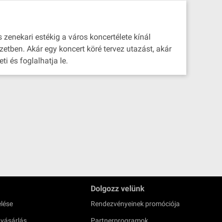
 zenekari estékig a város koncertélete kínál
zetben. Akár egy koncert köré tervez utazást, akár
i és foglalhatja le.
Dolgozz velünk
lése
Rendezvényeinek promóciója
 vásárlás
Partnerprogramok