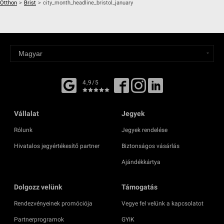
Otthon
>
Brist
>
city_month_headline_bristol_january
4,9/5
Vállalat
Jegyek
Rólunk
Jegyek rendelése
Hivatalos jegyértékesítő partner
Biztonságos vásárlás
Ajándékkártya
Dolgozz velünk
Támogatás
Rendezvényeinek promóciója
Vegye fel velünk a kapcsolatot
Partnerprogramok
GYIK