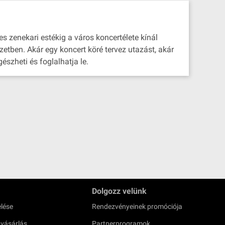
s zenekari estékig a város koncertélete kínál
zetben. Akár egy koncert köré tervez utazást, akár
szheti és foglalhatja le.
Dolgozz velünk
lése
Rendezvényeinek promóciója
 vásárlás
Partnerprogramok