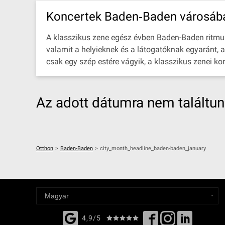
Koncertek Baden‐Baden városába
A klasszikus zene egész évben Baden-Baden ritmusán
valamit a helyieknek és a látogatóknak egyaránt, a
csak egy szép estére vágyik, a klasszikus zenei k
Az adott dátumra nem találtu
Otthon
>
Baden-Baden
>
city_month_headline_baden-baden_january
4,9/5