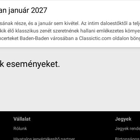
n január 2027
ak része, és a január sem kivétel. Az intim daloestőktől a telje
kik élő klasszikus zenét szeretnének hallani emlékezetes környe
oncerteket Baden-Baden városában a Classictic.com oldalon böngé
nk eseményeket.
Vállalat
Jegyek
Rólunk
Jegyek rende
Hivatalos jegyértékesítő partner
Biztonságos