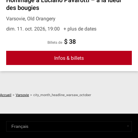
Hommage à Luciano Pavarotti – à la lueur
des bougies
Varsovie, Old Orangery
dim. 11. oct. 2026, 19:00
+ plus de dates
$ 38
Billets de
Infos & billets
Accueil
>
Varsovie
>
city_month_headline_warsaw_october