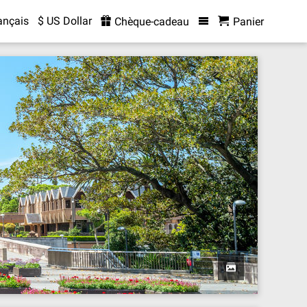
ançais
$ US Dollar
Chèque-cadeau
Panier