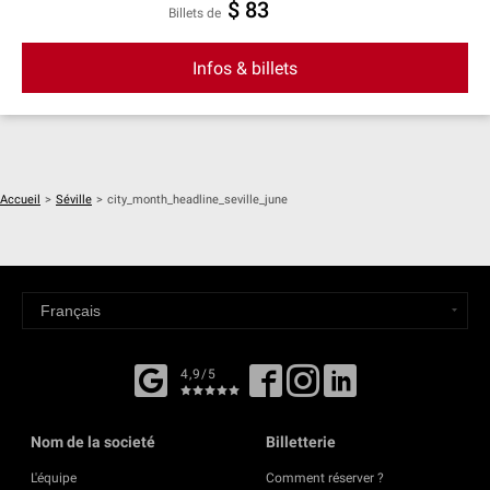
$ 83
Billets de
Infos & billets
Accueil
>
Séville
>
city_month_headline_seville_june
4,9/5
Nom de la societé
Billetterie
L'équipe
Comment réserver ?