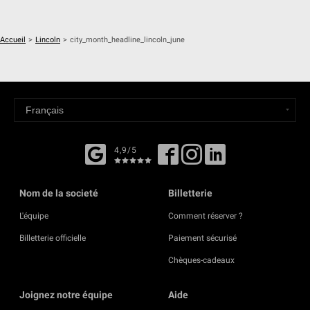
Accueil
>
Lincoln
>
city_month_headline_lincoln_june
4,9/5
Nom de la societé
Billetterie
L'équipe
Comment réserver ?
Billetterie officielle
Paiement sécurisé
Chèques-cadeaux
Joignez notre équipe
Aide