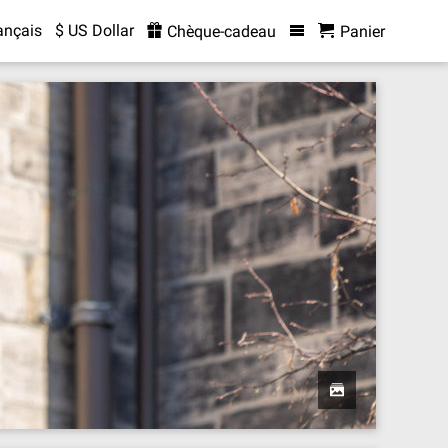
ançais
$ US Dollar
Chèque-cadeau
Panier