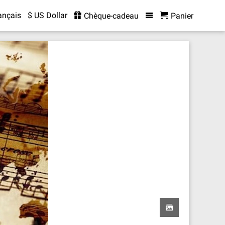
ançais
$ US Dollar
Chèque-cadeau
Panier