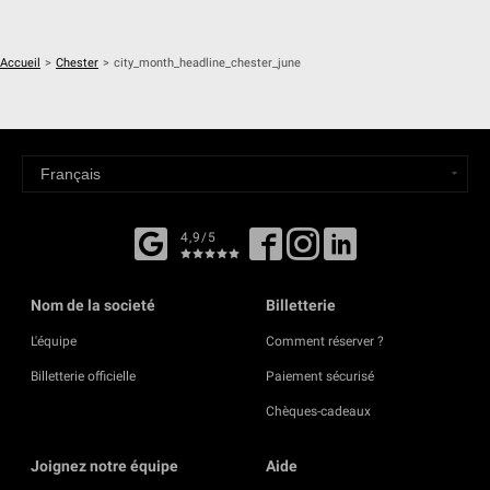
Accueil
>
Chester
>
city_month_headline_chester_june
4,9/5
Nom de la societé
Billetterie
L'équipe
Comment réserver ?
Billetterie officielle
Paiement sécurisé
Chèques-cadeaux
Joignez notre équipe
Aide