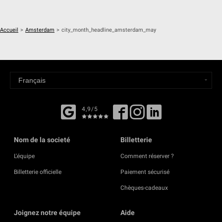
Accueil
>
Amsterdam
>
city_month_headline_amsterdam_may
4,9/5
Nom de la societé
Billetterie
L'équipe
Comment réserver ?
Billetterie officielle
Paiement sécurisé
Chèques-cadeaux
Joignez notre équipe
Aide