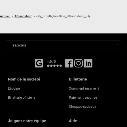
Accueil
>
Altlandsberg
>
city_month_headline_altlandsberg_july
4,9/5
Nom de la societé
Billetterie
L'équipe
Comment réserver ?
Billetterie officielle
Paiement sécurisé
Chèques-cadeaux
Joignez notre équipe
Aide