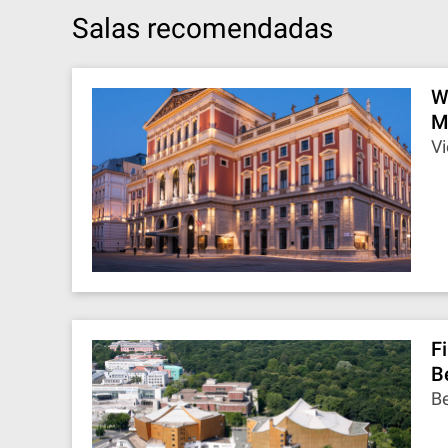
Salas recomendadas
W
M
Vi
F
B
Be