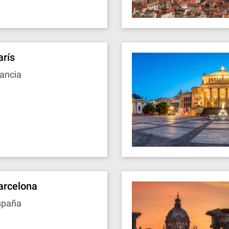
arís
ancia
arcelona
spaña