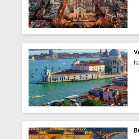
V
It
B