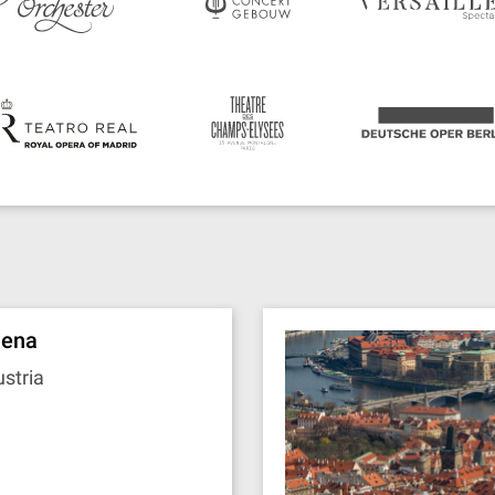
iena
stria