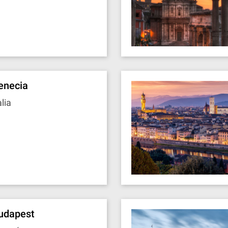
enecia
alia
udapest