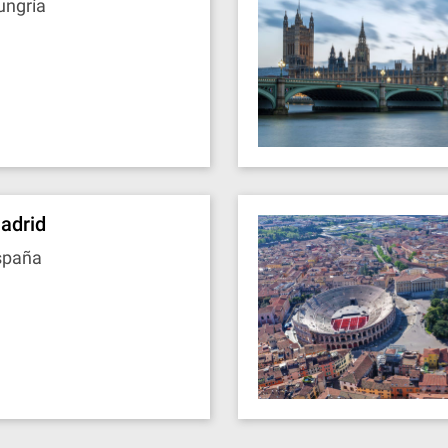
ungría
adrid
spaña