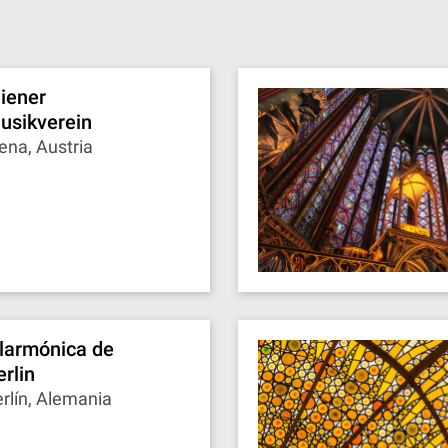
iener
usikverein
ena, Austria
ilarmónica de
erlin
rlín, Alemania