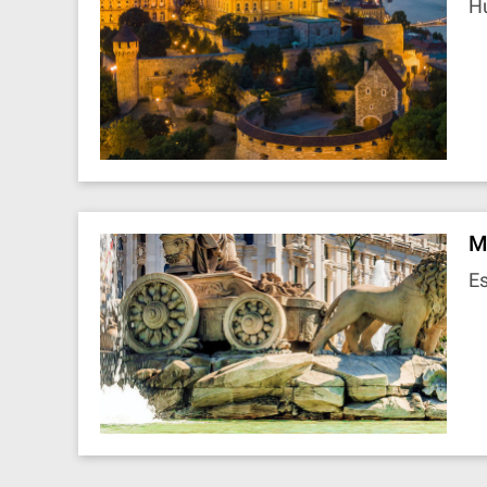
H
M
E