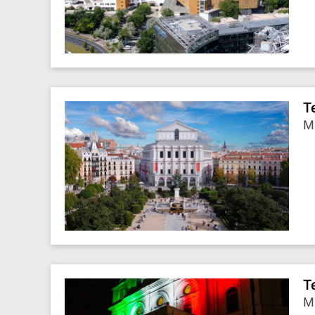
T
M
T
Mi