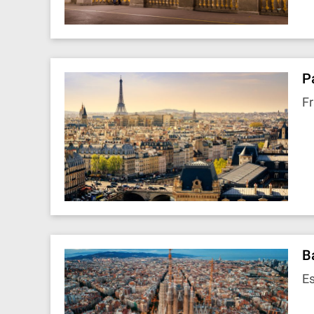
P
Fr
B
E