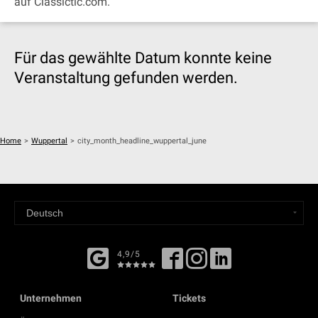
auf Classictic.com.
Für das gewählte Datum konnte keine
Veranstaltung gefunden werden.
Home
>
Wuppertal
>
city_month_headline_wuppertal_june
4,9/5
Unternehmen
Tickets