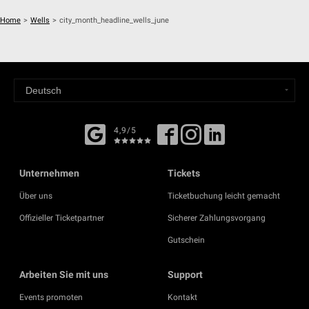
Home
>
Wells
>
city_month_headline_wells_june
4,9/5
Unternehmen
Tickets
Über uns
Ticketbuchung leicht gemacht
Offizieller Ticketpartner
Sicherer Zahlungsvorgang
Gutschein
Arbeiten Sie mit uns
Support
Events promoten
Kontakt