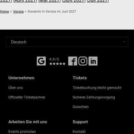
2027
] [
April 2027
] [
Mai 2027
] [
Juni 2027
] [
Juli 2027
]
Home
>
Verona
>
Konzerte in Verona im Juni 2027
4,9/5
Unternehmen
Tickets
Über uns
Ticketbuchung leicht gemacht
Offizieller Ticketpartner
Sicherer Zahlungsvorgang
Gutschein
Arbeiten Sie mit uns
Support
Events promoten
Kontakt