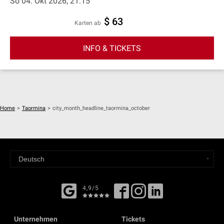
So 04. Okt 2026, 21:15
$ 63
Karten ab
INFO & TICKETS
Home
>
Taormina
>
city_month_headline_taormina_october
4,9/5
Unternehmen
Tickets